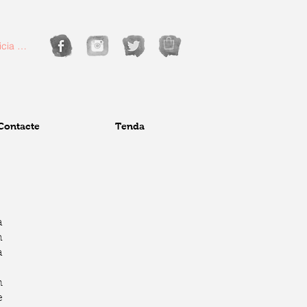
icia la sessió
Contacte
Tenda
a
n
a
m
e