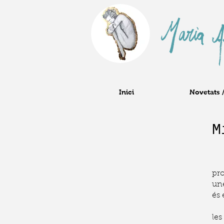
Inici
Novetats 
M
El 
pro
une
és 
Pel
les