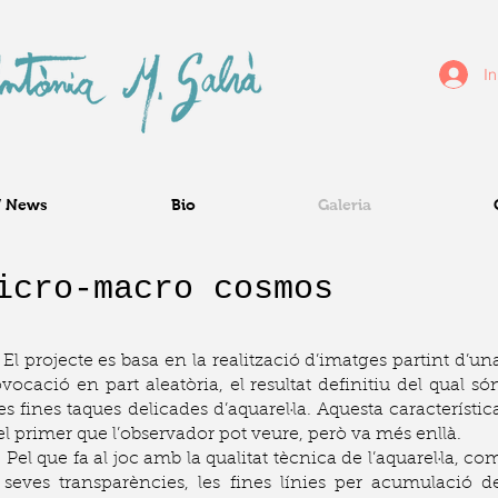
In
/ News
Bio
Galeria
icro-macro cosmos
projecte es basa en la realització d’imatges partint d’un
vocació en part aleatòria, el resultat definitiu del qual só
s fines taques delicades d’aquarel·la. Aquesta característic
el primer que l’observador pot veure, però va més enllà.
 que fa al joc amb la qualitat tècnica de l’aquarel·la, co
 seves transparències, les fines línies per acumulació d