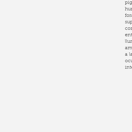
pi
hum
for
sup
co
ent
ll
ama
a l
oc
int