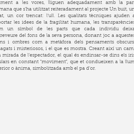
gment a les vores, lliguen adequadament amb la par
ana que s’ha utilitzat reiteradament al projecte Un buit, u
at, un cor trencat: l’ull. Les qualitats tècniques ajuden 
ortar les idees de la fragilitat humana, les transparèncie
m un símbol de les parts que cada individu deix
reveure del fons de la seva persona, donant joc a aqueste
ums i ombres com a metàfora dels pensaments obscurs
gats i misteriosos, i el que es mostra. Creant així un cam
a mirada de l’espectador, el qual és endinsar-se dins els iri
ulars en constant “moviment”, que et condueixen a la llu
erior o ànima, simbolitzada amb el pa d’or.